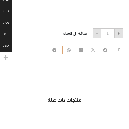
BHD
QAR
كمية
-
+
إضافة إلى السلة
B300
IQD
USD
منتجات ذات صلة