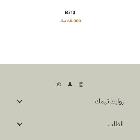
B310
60.000
د.ك
روابط تهمك
الطلب