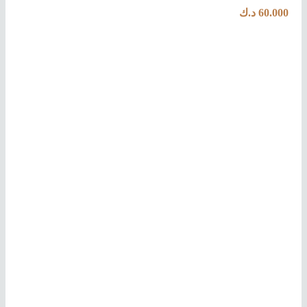
60.000
د.ك