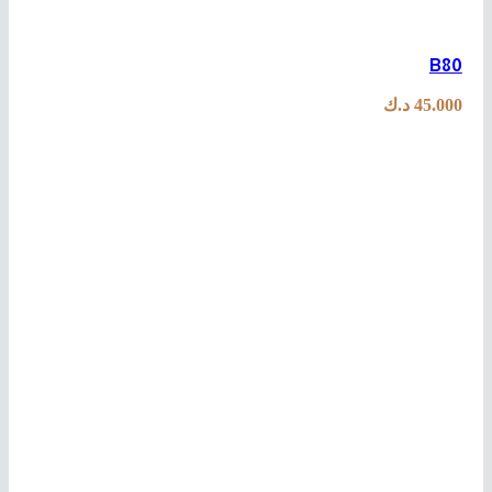
B80
45.000
د.ك