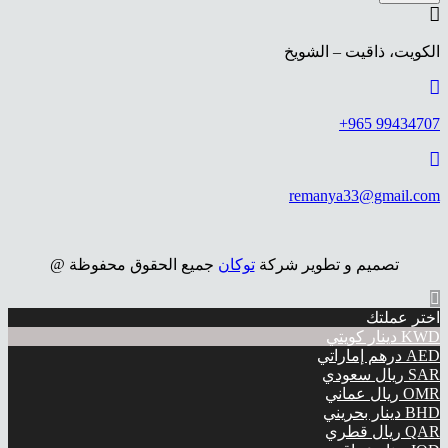
الكويت، ذاقيت – الشويخ
99434707 965+
remanya33@gmail.com
تصميم و تطوير شركة
توكان
جميع الحقوق محفوظة @
اختر عملتك
KWD
دينار كويتي
AED
درهم إماراتي
SAR
ريال سعودي
OMR
ريال عماني
BHD
دينار بحريني
QAR
ريال قطري