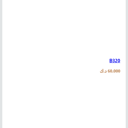
B320
60.000
د.ك