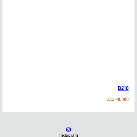
B210
48.000
د.ك
Instagram