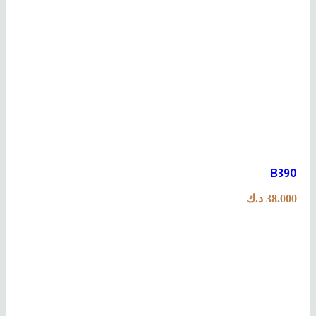
B390
38.000
د.ك