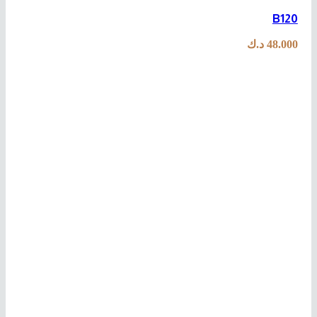
B120
48.000
د.ك