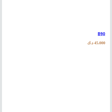
B90
45.000
د.ك