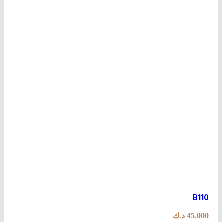
B110
45.000
د.ك