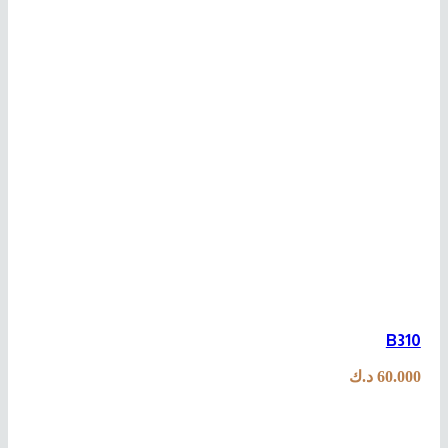
B310
60.000
د.ك