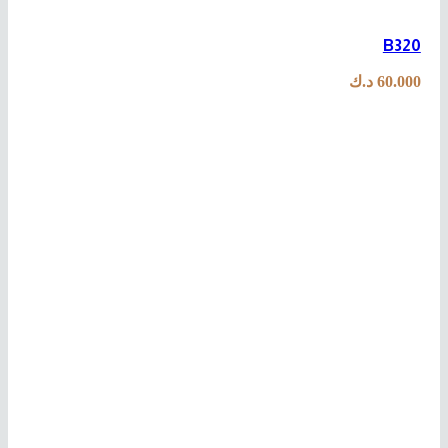
B320
60.000
د.ك