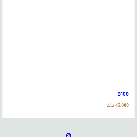
B100
45.000
د.ك