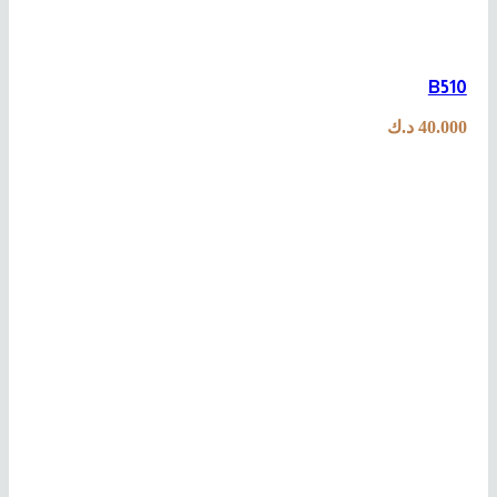
B510
40.000
د.ك