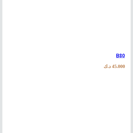
B80
45.000
د.ك