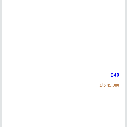
B40
45.000
د.ك