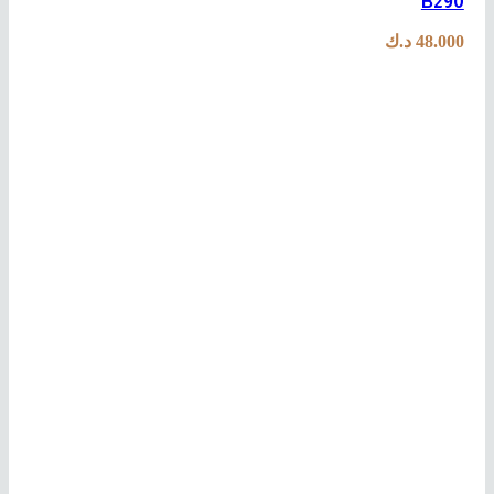
B290
48.000
د.ك