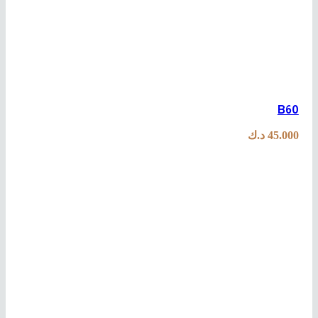
B60
45.000
د.ك