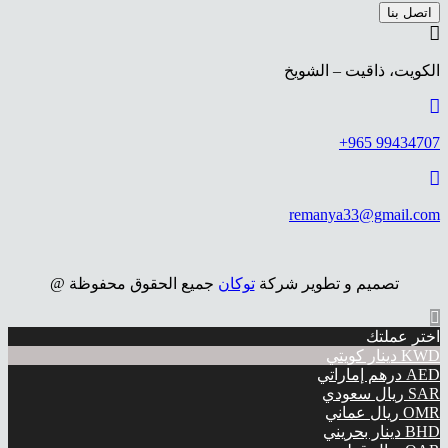
اتصل بنا
الكويت، ذاقيت – الشويخ
99434707 965+
remanya33@gmail.com
تصميم و تطوير شركة
توكان
جميع الحقوق محفوظة @
اختر عملتك
KWD
دينار كويتي
AED
درهم إماراتي
SAR
ريال سعودي
OMR
ريال عماني
BHD
دينار بحريني