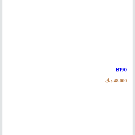
B190
48.000
د.ك