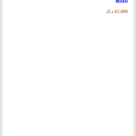
M380
65.000
د.ك