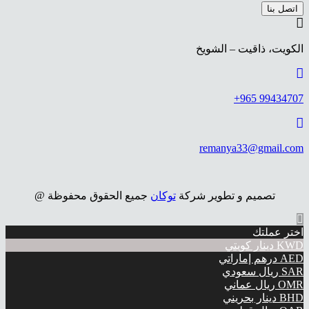
اتصل بنا
الكويت، ذاقيت – الشويخ
99434707 965+
remanya33@gmail.com
تصميم و تطوير شركة
توكان
جميع الحقوق محفوظة @
اختر عملتك
KWD
دينار كويتي
AED
درهم إماراتي
SAR
ريال سعودي
OMR
ريال عماني
BHD
دينار بحريني