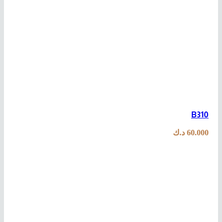
B310
60.000
د.ك