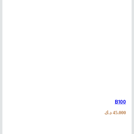
B100
45.000
د.ك