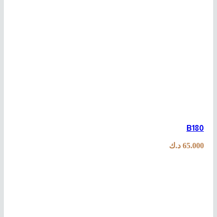
B180
65.000
د.ك