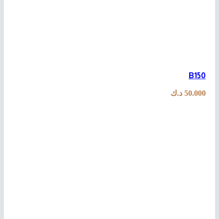
B150
50.000
د.ك