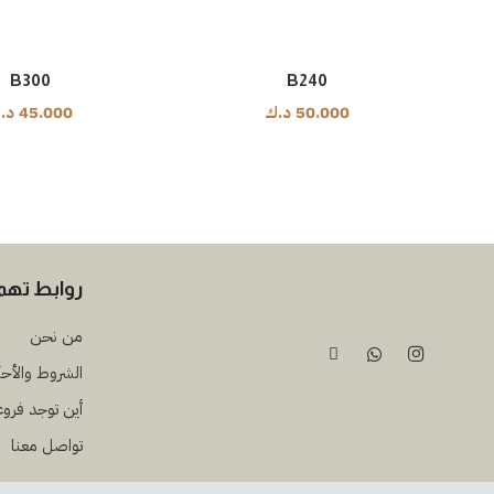
B300
B240
50.000
د.ك
45.000
د.
روابط ته
من نحن
الشروط والأح
أين توجد فروع
تواصل معنا