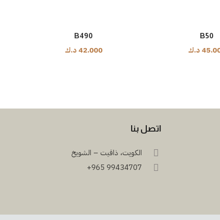
B490
B50
45.0
د.ك
42.000
د.ك
اتصل بنا
الكويت، ذاقيت – الشويخ
99434707 965+