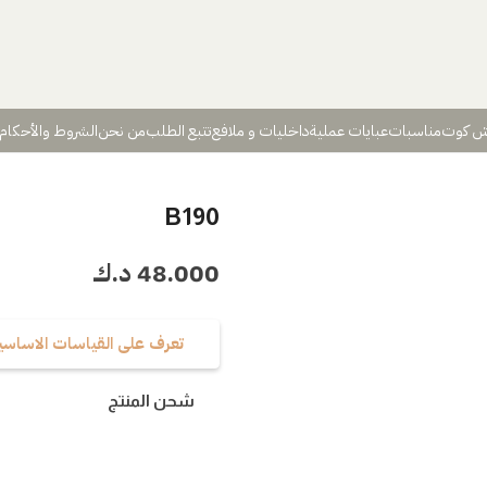
ش كوت
مناسبات
عبايات عملية
داخليات و ملافع
تتبع الطلب
من نحن
الشروط والأحكام
B190
48.000
د.ك
تعرف على القياسات الاساسي
شحن المنتج