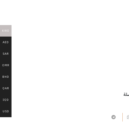
KWD
AED
SAR
OMR
BHD
QAR
لة
IQD
USD