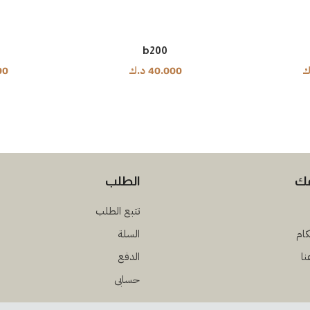
b200
ك
40.000
د.ك
00
مك
الطلب
تتبع الطلب
كام
السلة
نا
الدفع
حسابى