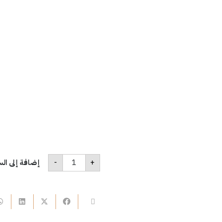
كمية
-
+
إضافة إلى الس
B190