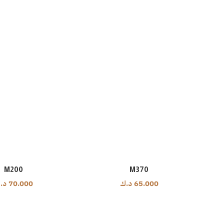
M200
M370
65.000
د.ك
70.000
د.