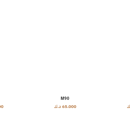
M90
ك
65.000
د.ك
00