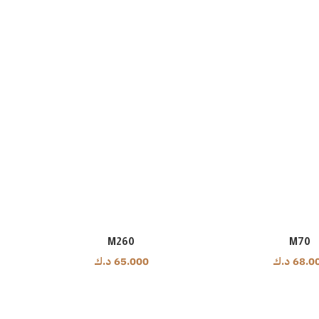
M260
M70
68.0
د.ك
65.000
د.ك