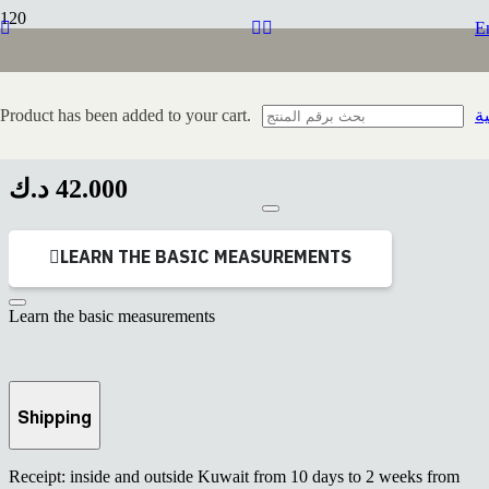
E
Product
has been added to your cart.
ية
B490
د.ك
42.000
LEARN THE BASIC MEASUREMENTS
Learn the basic measurements
Shipping
Receipt: inside and outside Kuwait from 10 days to 2 weeks from