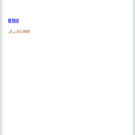
B180
د.ك
65.000