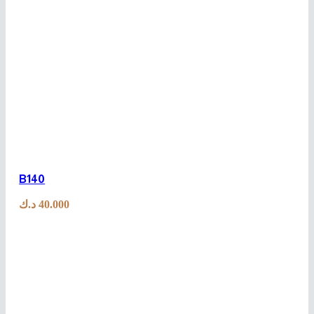
B140
د.ك
40.000