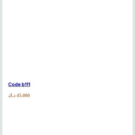
Code b111
د.ك
45.000