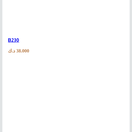
B230
د.ك
38.000