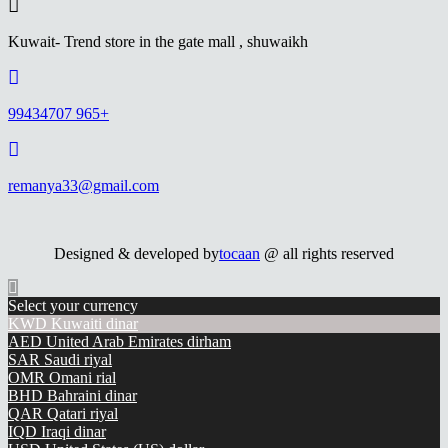
Kuwait- Trend store in the gate mall , shuwaikh
99434707 965+
remanya33@gmail.com
Designed & developed by
tocaan
@ all rights reserved
Select your currency
KWD
Kuwaiti dinar
AED
United Arab Emirates dirham
SAR
Saudi riyal
OMR
Omani rial
BHD
Bahraini dinar
QAR
Qatari riyal
IQD
Iraqi dinar