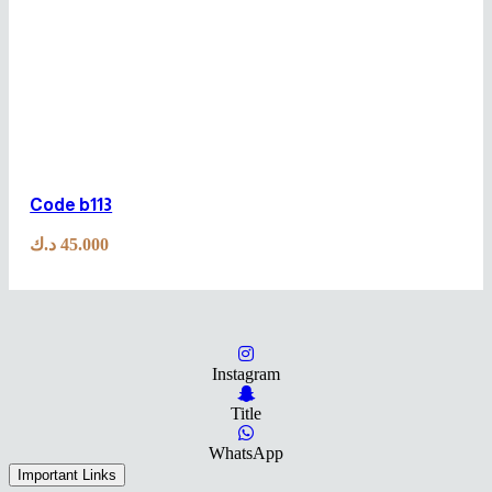
Code b113
د.ك
45.000
Instagram
Title
WhatsApp
Important Links