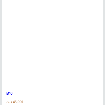
B10
د.ك
45.000