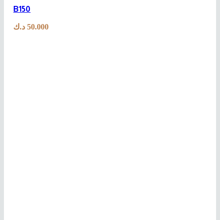
B150
د.ك
50.000