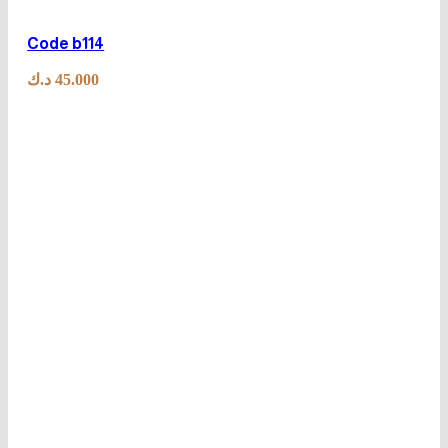
Code b114
د.ك
45.000