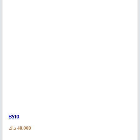
B510
د.ك
40.000