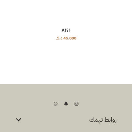
A191
45.000
د.ك
روابط تهمك